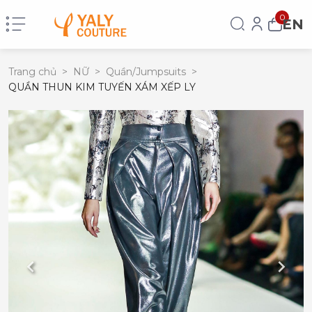
0
EN
Trang chủ
>
NỮ
>
Quần/Jumpsuits
>
QUẦN THUN KIM TUYẾN XÁM XẾP LY