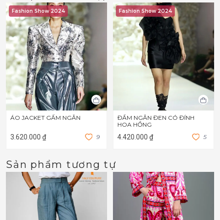
Fashion Show 2024
Fashion Show 2024
ÁO JACKET GẤM NGẮN
ĐẦM NGẮN ĐEN CÓ ĐÍNH
HOA HỒNG
3.620.000 ₫
9
4.420.000 ₫
5
Sản phẩm tương tự