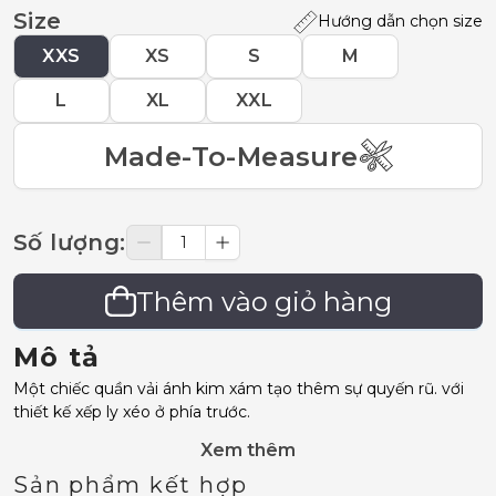
Size
Hướng dẫn chọn size
XXS
XS
S
M
L
XL
XXL
Made-To-Measure
Số lượng
:
Thêm vào giỏ hàng
Mô tả
Một chiếc quần vải ánh kim xám tạo thêm sự quyến rũ. với
thiết kế xếp ly xéo ở phía trước.
Xem thêm
Sản phẩm kết hợp