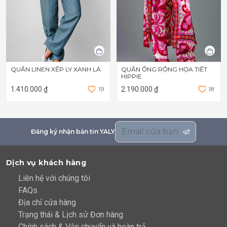
QUẦN LINEN XẾP LY XANH LÁ
QUẦN ỐNG RỘNG HỌA TIẾT
HIPPIE
1.410.000 ₫
1
9
2.190.000 ₫
1
8
Đăng ký nhận bản tin YALY
Dịch vụ khách hàng
Liên hệ với chúng tôi
FAQs
Địa chỉ cửa hàng
Trạng thái & Lịch sử Đơn hàng
Chính sách & Vận chuyển và hoàn trả