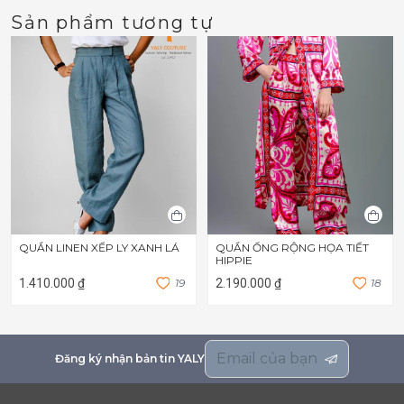
Sản phẩm tương tự
QUẦN LINEN XẾP LY XANH LÁ
QUẦN ỐNG RỘNG HỌA TIẾT
HIPPIE
1.410.000 ₫
1
9
2.190.000 ₫
1
8
Đăng ký nhận bản tin YALY