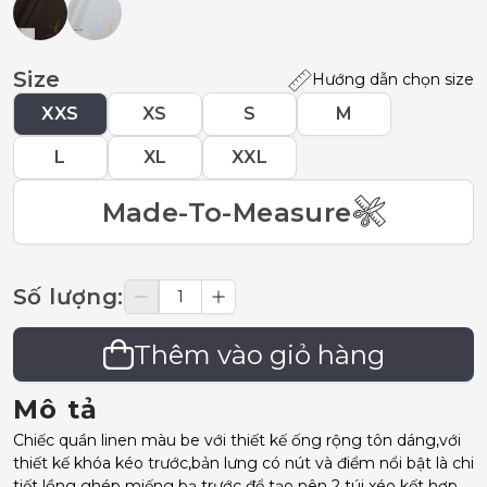
Size
Hướng dẫn chọn size
XXS
XS
S
M
L
XL
XXL
Made-To-Measure
Số lượng
:
Thêm vào giỏ hàng
Mô tả
Chiếc quần linen màu be với thiết kế ống rộng tôn dáng,với
thiết kế khóa kéo trước,bản lưng có nút và điểm nổi bật là chi
tiết lồng ghép miếng bạ trước để tạo nên 2 túi xéo kết hợp