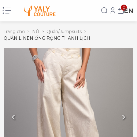
0
EN
Trang chủ
>
NỮ
>
Quần/Jumpsuits
>
QUẦN LINEN ỐNG RỘNG THANH LỊCH