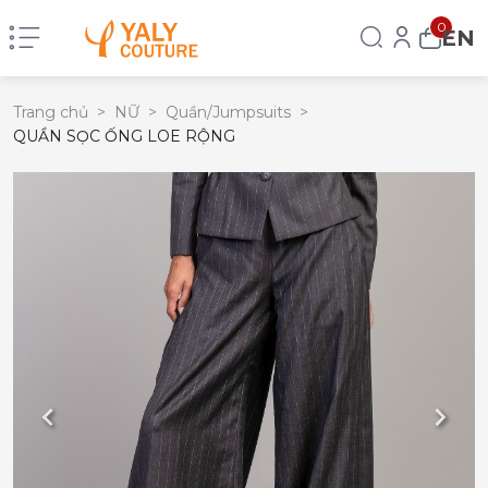
0
EN
Trang chủ
>
NỮ
>
Quần/Jumpsuits
>
QUẦN SỌC ỐNG LOE RỘNG