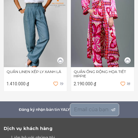
QUẦN LINEN XẾP LY XANH LÁ
QUẦN ỐNG RỘNG HỌA TIẾT
HIPPIE
1.410.000 ₫
1
9
2.190.000 ₫
1
8
Đăng ký nhận bản tin YALY
Dịch vụ khách hàng
Liên hệ với chúng tôi