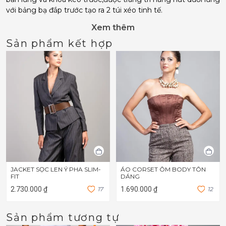
với bảng bạ đắp trước tạo ra 2 túi xéo tinh tế.
Xem thêm
Sản phẩm kết hợp
JACKET SỌC LEN Ý PHA SLIM-
ÁO CORSET ÔM BODY TÔN
FIT
DÁNG
2.730.000 ₫
1
7
1.690.000 ₫
1
2
Sản phẩm tương tự