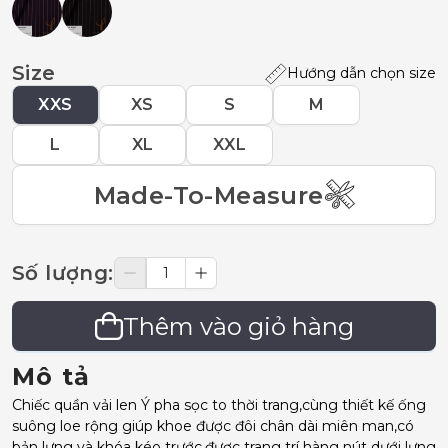
Size
Hướng dẫn chọn size
XXS
XS
S
M
L
XL
XXL
Made-To-Measure
Số lượng
:
Thêm vào giỏ hàng
Mô tả
Chiếc quần vải len Ý pha sọc to thời trang,cùng thiết kế ống
suông loe rộng giúp khoe được đôi chân dài miên man,có
bản lưng và khóa kéo trước,được trang trí hàng nút dưới lưng