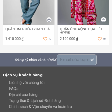
QUẦN LINEN XẾP LY XANH LÁ
QUẦN ỐNG RỘNG HỌA TIẾT
HIPPIE
1.410.000 ₫
1
9
2.190.000 ₫
1
8
Đăng ký nhận bản tin YALY
Dịch vụ khách hàng
Liên hệ với chúng tôi
FAQs
Địa chỉ cửa hàng
Trạng thái & Lịch sử Đơn hàng
Chính sách & Vận chuyển và hoàn trả