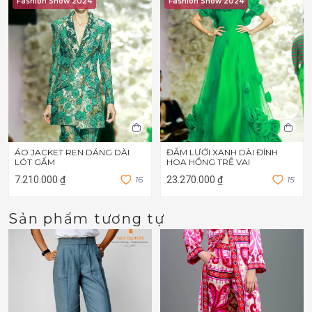
Fashion Show 2024
Fashion Show 2024
ÁO JACKET REN DÁNG DÀI
ĐẦM LƯỚI XANH DÀI ĐÍNH
LÓT GẤM
HOA HỒNG TRỄ VAI
7.210.000 ₫
1
6
23.270.000 ₫
1
5
Sản phẩm tương tự