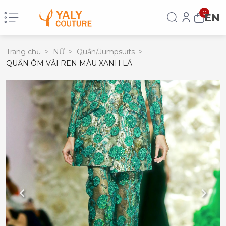
0
EN
Trang chủ
>
NỮ
>
Quần/Jumpsuits
>
QUẦN ÔM VẢI REN MÀU XANH LÁ