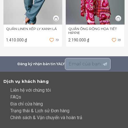
QUẦN LINEN XẾP LY XANH LÁ
QUẦN ỐNG RỘNG HỌA TIẾT
HIPPIE
1.410.000 ₫
1
9
2.190.000 ₫
1
8
Đăng ký nhận bản tin YALY
Dịch vụ khách hàng
Liên hệ với chúng tôi
FAQs
Địa chỉ cửa hàng
Trạng thái & Lịch sử Đơn hàng
Chính sách & Vận chuyển và hoàn trả