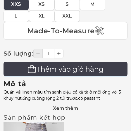
XXS
XS
S
M
L
XL
XXL
Made-To-Measure
Số lượng
:
Thêm vào giỏ hàng
Mô tả
Quần vải linen màu tím sành điệu có xẻ tà ở mỗi ống với 3
khuy nút,ống xuông rộng,2 túi trước,có passant
Xem thêm
Sản phẩm kết hợp