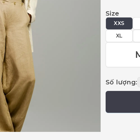
Size
XXS
XL
Số lượng
: