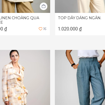
 LINEN CHOÀNG QUA
TOP DÂY DÁNG NGẮN.
ZE
00 ₫
1.020.000 ₫
1
6