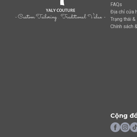
FAQs
Địa chỉ cửa 
- Custom Tailoring . Traditional Value -
Trạng thái &
Chính sách &
Cộng đ