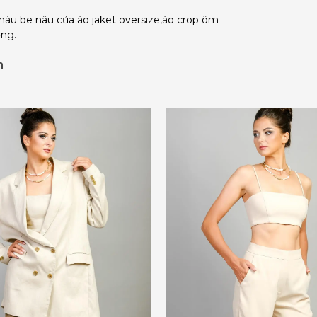
u be nâu của áo jaket oversize,áo crop ôm
ợng.
m