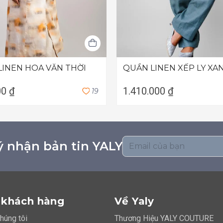
LINEN HOA VĂN THỜI
QUẦN LINEN XẾP LY XA
00 ₫
1.410.000 ₫
1
9
 nhận bản tin YALY
 khách hàng
Về Yaly
chúng tôi
Thương Hiệu YALY COUTURE