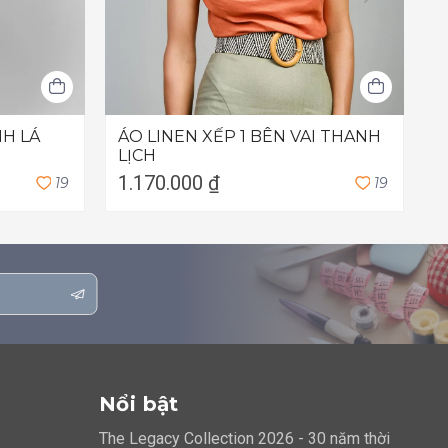
NH LÁ
ÁO LINEN XẾP 1 BÊN VAI THANH
Đ
LỊCH
1.170.000 ₫
2
1
9
1
9
Nổi bật
The Legacy Collection 2026 - 30 năm thời