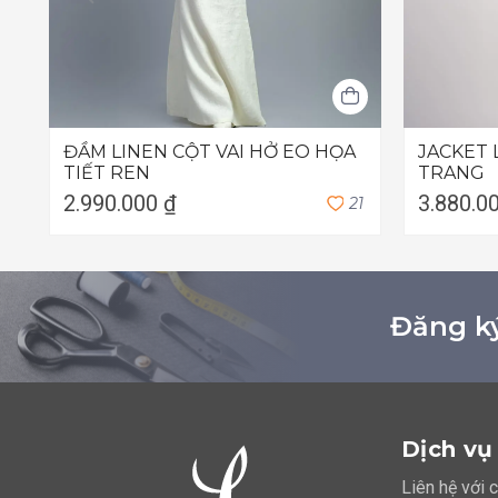
ĐẦM LINEN CỘT VAI HỞ EO HỌA
JACKET 
TIẾT REN
TRANG
2.990.000 ₫
3.880.0
2
1
Đăng ký
Dịch vụ
Liên hệ với 