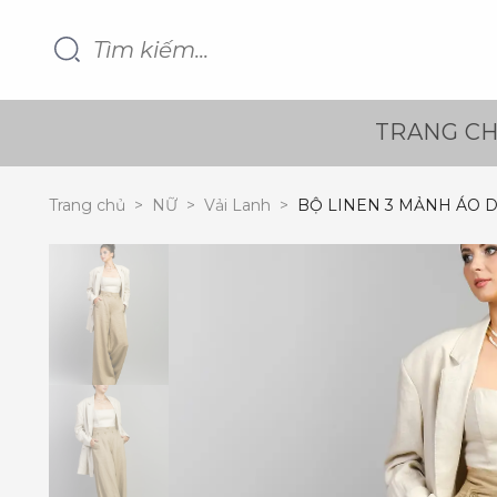
TRANG C
Trang chủ
>
NỮ
>
Vải Lanh
>
BỘ LINEN 3 MẢNH ÁO 