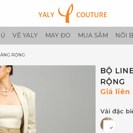
HỦ
VỀ YALY
MAY ĐO
MUA SẮM
NỔI 
DÁNG RỘNG
BỘ LIN
RỘNG
Giá liên
Vải đặc bi