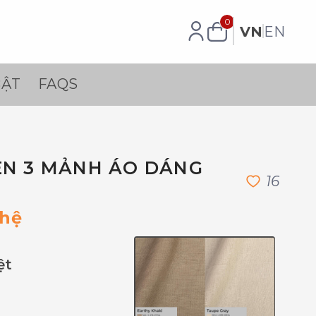
0
VN
EN
BẬT
FAQS
EN 3 MẢNH ÁO DÁNG
1
6
 hệ
ệt