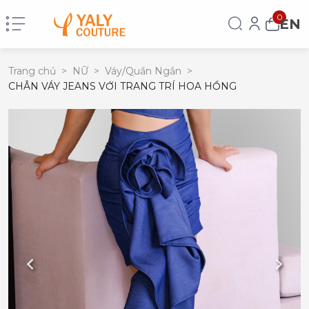
0
EN
Trang chủ
>
NỮ
>
Váy/Quần Ngắn
>
CHÂN VÁY JEANS VỚI TRANG TRÍ HOA HỒNG