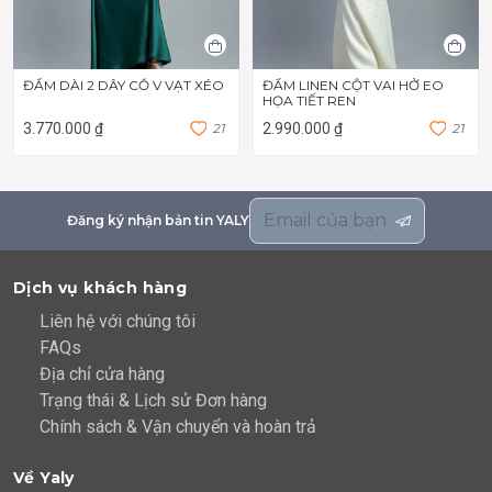
ĐẦM DÀI 2 DÂY CỔ V VẠT XÉO
ĐẦM LINEN CỘT VAI HỞ EO
HỌA TIẾT REN
3.770.000 ₫
2
1
2.990.000 ₫
2
1
Đăng ký nhận bản tin YALY
Dịch vụ khách hàng
Liên hệ với chúng tôi
FAQs
Địa chỉ cửa hàng
Trạng thái & Lịch sử Đơn hàng
Chính sách & Vận chuyển và hoàn trả
Về Yaly