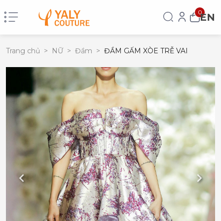
0
EN
Trang chủ
>
NỮ
>
Đầm
>
ĐẦM GẤM XÒE TRỄ VAI