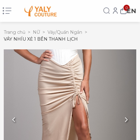
0
EN
Trang chủ
>
NỮ
>
Váy/Quần Ngắn
>
VÁY NHÍU XẺ 1 BÊN THANH LỊCH