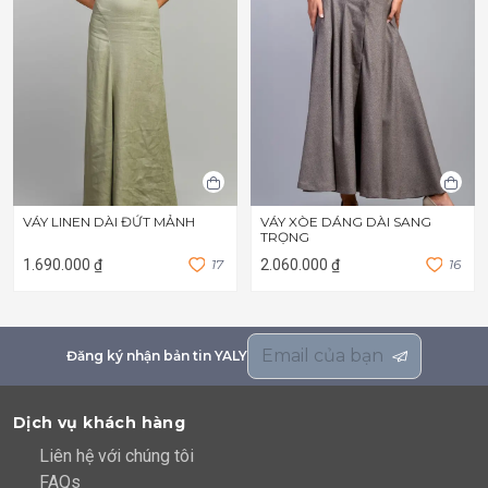
VÁY LINEN DÀI ĐỨT MẢNH
VÁY XÒE DÁNG DÀI SANG
TRỌNG
1.690.000 ₫
1
7
2.060.000 ₫
1
6
Đăng ký nhận bản tin YALY
Dịch vụ khách hàng
Liên hệ với chúng tôi
FAQs