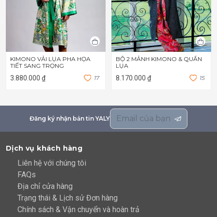
KIMONO VẢI LỤA PHA HỌA
BỘ 2 MẢNH KIMONO & QUẦN
TIẾT SANG TRỌNG
LỤA
3.880.000 ₫
1
7
8.170.000 ₫
1
5
Đăng ký nhận bản tin YALY
Dịch vụ khách hàng
Liên hệ với chúng tôi
FAQs
Địa chỉ cửa hàng
Trạng thái & Lịch sử Đơn hàng
Chính sách & Vận chuyển và hoàn trả