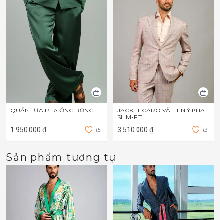
QUẦN LỤA PHA ỐNG RỘNG
JACKET CARO VẢI LEN Ý PHA
SLIM-FIT
1.950.000 ₫
1
5
3.510.000 ₫
1
3
Sản phẩm tương tự