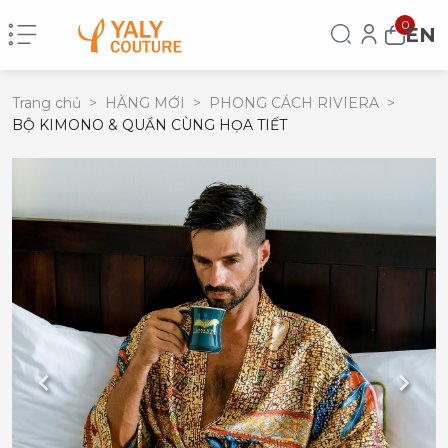
0
EN
Trang chủ
>
HÀNG MỚI
>
PHONG CÁCH RIVIERA
>
BỘ KIMONO & QUẦN CÙNG HỌA TIẾT