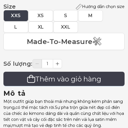
Size
Hướng dẫn chọn size
XXS
XS
S
M
L
XL
XXL
Made-To-Measure
Số lượng
:
Thêm vào giỏ hàng
Mô tả
Một outfit giúp bạn thoải mái nhưng không kém phần sang
trọng,có thể mặc tách rời.Sự pha trộn giữa nét đẹp cổ điển
của chiếc áo kimono dáng dài và quần cùng chất liệu với họa
tiết con vật và cây cối đặc sắc trên nền vải lụa satin mềm
mại,mượt mà tạo vẻ đẹp tinh tế cho các quý ông.