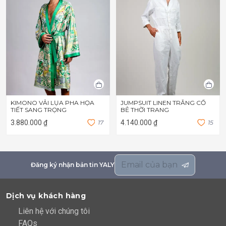
KIMONO VẢI LỤA PHA HỌA
JUMPSUIT LINEN TRẮNG CỔ
TIẾT SANG TRỌNG
BẺ THỜI TRANG
3.880.000 ₫
1
7
4.140.000 ₫
1
5
Đăng ký nhận bản tin YALY
Dịch vụ khách hàng
Liên hệ với chúng tôi
FAQs