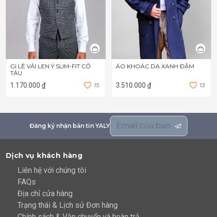
GI LÊ VẢI LEN Ý SLIM-FIT CỔ
ÁO KHOÁC DẠ XANH ĐẬM
TÀU
1.170.000 ₫
1
5
3.510.000 ₫
1
3
Đăng ký nhận bản tin YALY
Dịch vụ khách hàng
Liên hệ với chúng tôi
FAQs
Địa chỉ cửa hàng
Trạng thái & Lịch sử Đơn hàng
Chính sách & Vận chuyển và hoàn trả