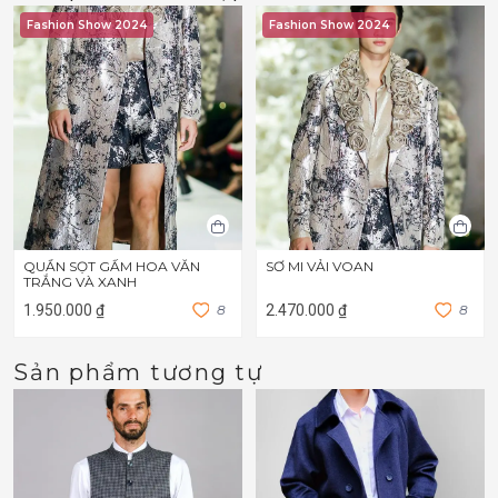
Fashion Show 2024
Fashion Show 2024
QUẦN SỌT GẤM HOA VĂN
SƠ MI VẢI VOAN
TRẮNG VÀ XANH
1.950.000 ₫
8
2.470.000 ₫
8
Sản phẩm tương tự