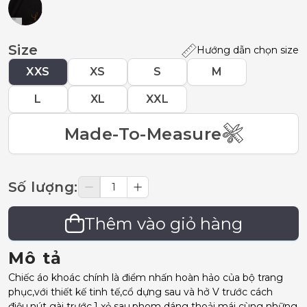
Size
Hướng dẫn chọn size
XXS
XS
S
M
L
XL
XXL
Made-To-Measure
Số lượng
:
Thêm vào giỏ hàng
Mô tả
Chiếc áo khoác chính là điểm nhấn hoàn hảo của bộ trang
phục,với thiết kế tinh tế,cổ dựng sau và hở V trước cách
điệu,nút gài trước,1 xẻ sau,phom dáng thoải mái cùng những