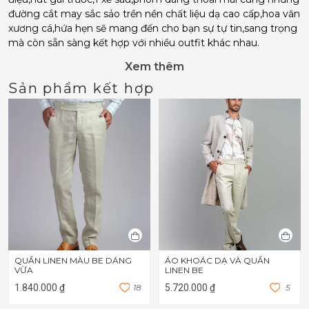
đường cắt may sắc sảo trền nền chất liệu dạ cao cấp,hoa văn
xương cá,hứa hẹn sẽ mang đến cho bạn sự tự tin,sang trọng
mà còn sẵn sàng kết hợp với nhiều outfit khác nhau.
Xem thêm
Sản phẩm kết hợp
QUẦN LINEN MÀU BE DÁNG
ÁO KHOÁC DẠ VÀ QUẦN
VỪA
LINEN BE
1.840.000 ₫
1
8
5.720.000 ₫
5