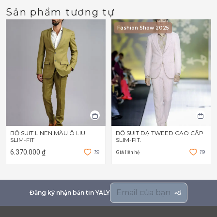
Sản phẩm tương tự
Fashion Show 2025
BỘ SUIT LINEN MÀU Ô LIU
BỘ SUIT DẠ TWEED CAO CẤP
SLIM-FIT
SLIM-FIT.
6.370.000 ₫
1
9
1
9
Giá liên hệ
Đăng ký nhận bản tin YALY