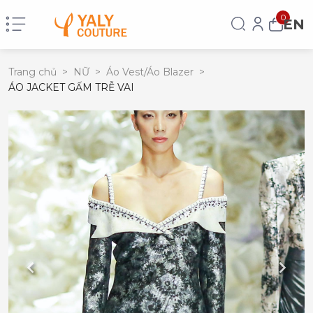
0
EN
Trang chủ
>
NỮ
>
Áo Vest/Áo Blazer
>
ÁO JACKET GẤM TRỄ VAI