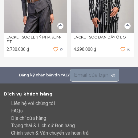
JACKET SỌC LEN Ý PHA SLIM-
JACKET SỌC ĐAN DÂY Ở EO
FIT
2.730.000 ₫
1
7
4.290.000 ₫
1
6
Đăng ký nhận bản tin YALY
Dịch vụ khách hàng
Liên hệ với chúng tôi
FAQs
Địa chỉ cửa hàng
Trạng thái & Lịch sử Đơn hàng
Chính sách & Vận chuyển và hoàn trả