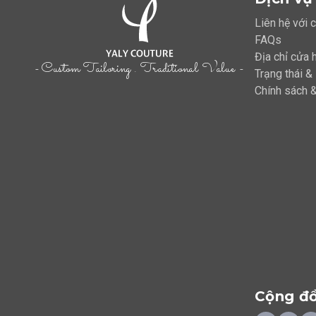
Liên hệ với 
FAQs
Địa chỉ cửa 
- Custom Tailoring . Traditional Value -
Trạng thái &
Chính sách &
Cộng đ