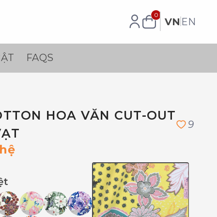
0
VN
EN
BẬT
FAQS
TTON HOA VĂN CUT-OUT
9
VẠT
 hệ
ệt