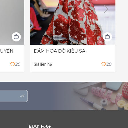
QUYẾN
ĐẦM HOA ĐỎ KIÊU SA.
Đ
4
2
0
2
0
Giá liên hệ
Nổi bật