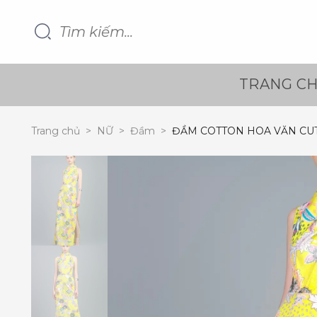
TRANG C
Trang chủ
>
NỮ
>
Đầm
>
ĐẦM COTTON HOA VĂN CUT