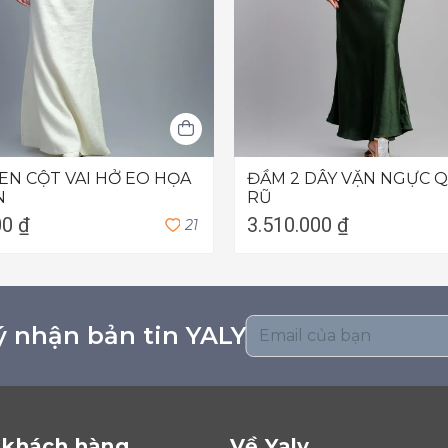
EN CỘT VAI HỞ EO HỌA
ĐẦM 2 DÂY VẶN NGỰC 
N
RŨ
00 ₫
3.510.000 ₫
2
1
 nhận bản tin YALY
 khách hàng
Về Yaly