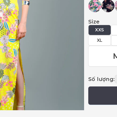
Size
XXS
XL
Số lượng
: