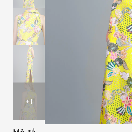
+
1
Mô tả