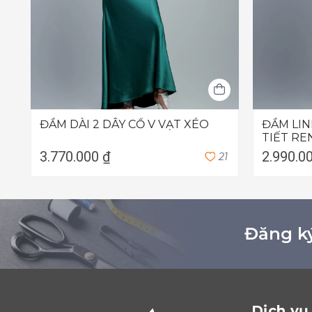
ĐẦM DÀI 2 DÂY CỔ V VẠT XÉO
ĐẦM LIN
TIẾT RE
3.770.000 ₫
2.990.0
2
1
Đăng ký
Dịch vụ