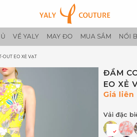
HỦ
VỀ YALY
MAY ĐO
MUA SẮM
NỔI 
-OUT EO XẺ VẠT
ĐẦM CO
EO XẺ 
Giá liên
Vải đặc bi