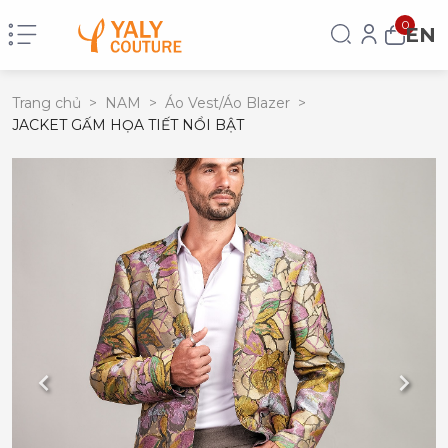
0
EN
Trang chủ
>
NAM
>
Áo Vest/Áo Blazer
>
JACKET GẤM HỌA TIẾT NỔI BẬT