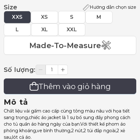
Size
Hướng dẫn chọn size
XXS
XS
S
M
L
XL
XXL
Made-To-Measure
Số lượng
:
Thêm vào giỏ hàng
Mô tả
Chất liệu vải gấm cao cấp cùng tông màu nâu với họa tiết
sang trọng,chiếc áo jacket là 1 sự bổ sung đầy phong cách
cho tủ quần áo hàng ngày của bạn.Với thiết kế phom áo
phóng khoáng,ve bình thường,2 nút,2 túi đắp ngoài,2 xẻ
sau,lót cả áo.