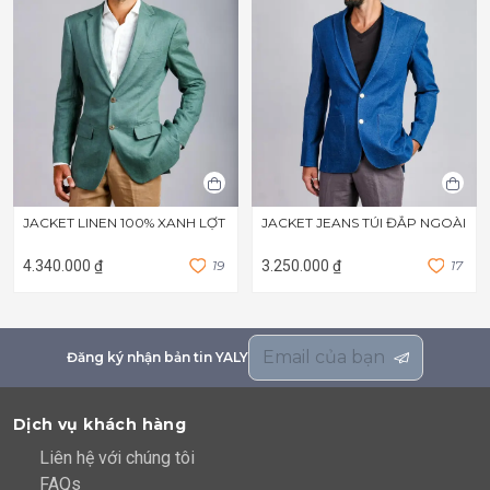
JACKET LINEN 100% XANH LỢT
JACKET JEANS TÚI ĐẮP NGOÀI
4.340.000 ₫
1
9
3.250.000 ₫
1
7
Đăng ký nhận bản tin YALY
Dịch vụ khách hàng
Liên hệ với chúng tôi
FAQs