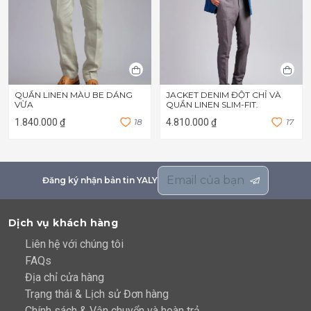
QUẦN LINEN MÀU BE DÁNG
JACKET DENIM ĐỘT CHỈ VÀ
VỪA
QUẦN LINEN SLIM-FIT.
1.840.000 ₫
1
8
4.810.000 ₫
1
7
Đăng ký nhận bản tin YALY
Dịch vụ khách hàng
Liên hệ với chúng tôi
FAQs
Địa chỉ cửa hàng
Trạng thái & Lịch sử Đơn hàng
Chính sách & Vận chuyển và hoàn trả