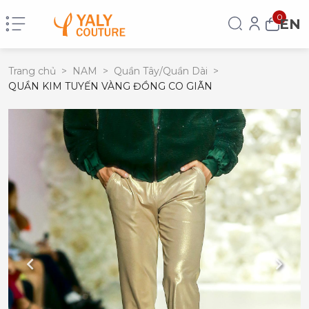
0
EN
Trang chủ
>
NAM
>
Quần Tây/Quần Dài
>
QUẦN KIM TUYẾN VÀNG ĐỒNG CO GIÃN