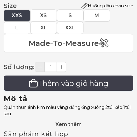
Size
Hướng dẫn chọn size
XXS
XS
S
M
L
XL
XXL
Made-To-Measure
Số lượng
:
Thêm vào giỏ hàng
Mô tả
Quần thun ánh kim màu vàng đồng,ống xuông,2túi xéo,1túi
sau
Xem thêm
Sản phẩm kết hợp