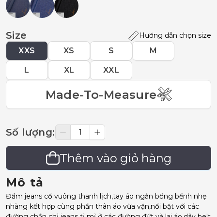
Size
Hướng dẫn chọn size
XXS
XS
S
M
L
XL
XXL
Made-To-Measure
Số lượng
:
Thêm vào giỏ hàng
Mô tả
Đầm jeans cổ vuông thanh lịch,tay áo ngắn bồng bềnh nhẹ
nhàng kết hợp cùng phần thân áo vừa vặn,nổi bật với các
đường chần chỉ jeans tỉ mỉ ở các đường đứt và lai áo,dây belt