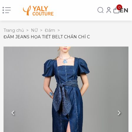
0
EN
Trang chủ
>
NỮ
>
Đầm
>
ĐẦM JEANS HỌA TIẾT BELT CHẦN CHỈ C