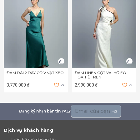
ĐẦM DÀI 2 DÂY CỔ V VẠT XÉO
ĐẦM LINEN CỘT VAI HỞ EO
HỌA TIẾT REN
3.770.000 ₫
2
1
2.990.000 ₫
2
1
Đăng ký nhận bản tin YALY
Dịch vụ khách hàng
Liên hệ với chúng tôi