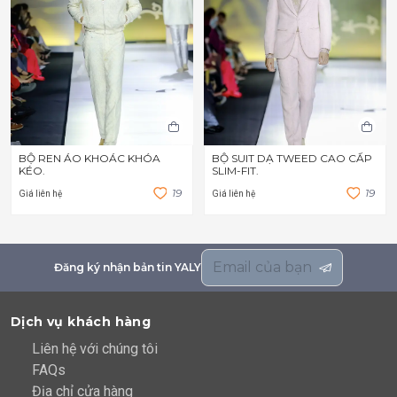
BỘ REN ÁO KHOÁC KHÓA
BỘ SUIT DẠ TWEED CAO CẤP
KÉO.
SLIM-FIT.
1
9
1
9
Giá liên hệ
Giá liên hệ
Đăng ký nhận bản tin YALY
Dịch vụ khách hàng
Liên hệ với chúng tôi
FAQs
Địa chỉ cửa hàng