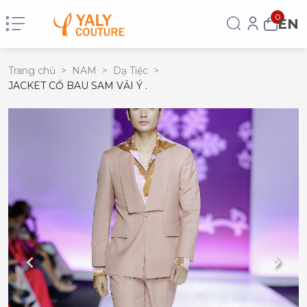
0
EN
Trang chủ
>
NAM
>
Dạ Tiệc
>
JACKET CỔ BAU SAM VẢI Ý .