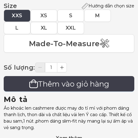
Size
Hướng dẫn chọn size
XXS
XS
S
M
L
XL
XXL
Made-To-Measure
Số lượng
:
Thêm vào giỏ hàng
Mô tả
Áo khoác len cashmere được may đo tỉ mỉ với phom dáng
thanh lịch, thon dài và chất liệu vải len Ý cao cấp. Thiết kế cổ
bau sam,1 nút ,phom dáng slim-fit này mang lại sự ấm áp và
vẻ sang trọng.