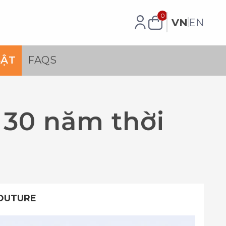
0
VN
EN
BẬT
FAQS
 30 năm thời
COUTURE