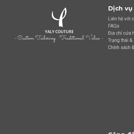
Dịch vụ
Liên hệ với 
FAQs
Địa chỉ cửa 
- Custom Tailoring . Traditional Value -
Trạng thái &
Chính sách &