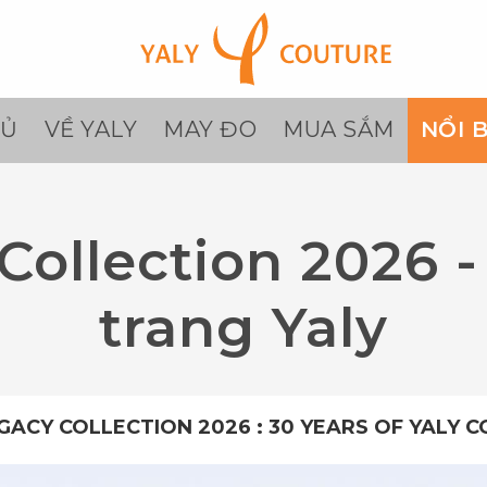
HỦ
VỀ YALY
MAY ĐO
MUA SẮM
NỔI 
Collection 2026 -
trang Yaly
GACY COLLECTION 2026 : 30 YEARS OF YALY 