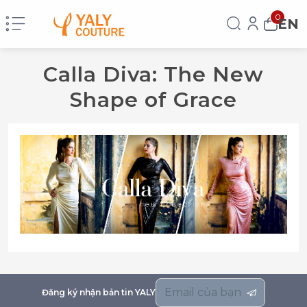
0
EN
Calla Diva: The New
Shape of Grace
Đăng ký nhận bản tin YALY