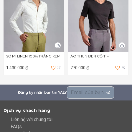
SƠ MI LINEN 100% TRẮNG KEM
ÁO THUN ĐEN CỔ TIM
1.430.000 ₫
1
7
770.000 ₫
1
6
Đăng ký nhận bản tin YALY
Dịch vụ khách hàng
Liên hệ với chúng tôi
FAQs