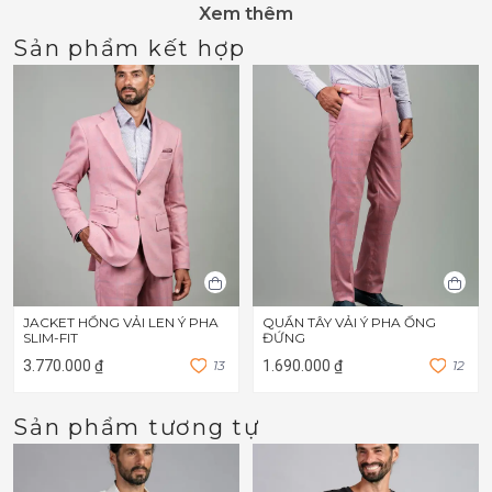
Xem thêm
Sản phẩm kết hợp
JACKET HỒNG VẢI LEN Ý PHA
QUẦN TÂY VẢI Ý PHA ỐNG
SLIM-FIT
ĐỨNG
3.770.000 ₫
1
3
1.690.000 ₫
1
2
Sản phẩm tương tự