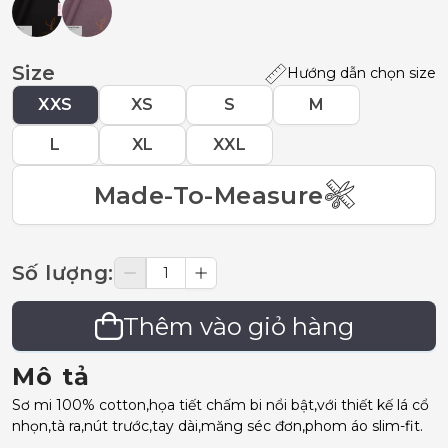
Size
Hướng dẫn chọn size
XXS
XS
S
M
L
XL
XXL
Made-To-Measure
Số lượng
:
Thêm vào giỏ hàng
Mô tả
Sơ mi 100% cotton,họa tiết chấm bi nổi bật,với thiết kế lá cổ
nhọn,tà ra,nút trước,tay dài,măng séc đơn,phom áo slim-fit.