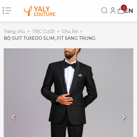
0
EN
Trang chủ
>
TIỆC CƯỚI
>
Chú Rể
>
BỘ SUIT TUXEDO SLIM_FIT SANG TRỌNG