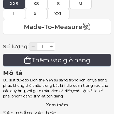
XXS
XS
S
M
L
XL
XXL
Made-To-Measure
Số lượng
:
Thêm vào giỏ hàng
Mô tả
Bộ suit tuxedo luôn thể hiện sự sang trọng,lịch lãm,là trang
phục không thể thiếu trong bất kì 1 dịp quan trọng nào cho
các quý ông, với gam màu đen cổ điển,chất liệu vải len Ý
pha, phom dáng slim-fit tôn dáng.
Xem thêm
Sản phẩm kết hợp