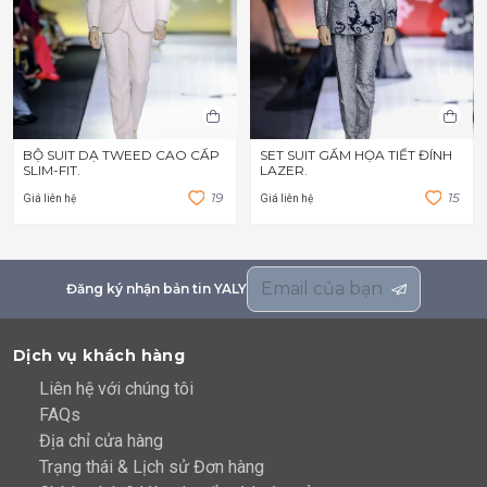
BỘ SUIT DẠ TWEED CAO CẤP
SET SUIT GẤM HỌA TIẾT ĐÍNH
SLIM-FIT.
LAZER.
1
9
1
5
Giá liên hệ
Giá liên hệ
Đăng ký nhận bản tin YALY
Dịch vụ khách hàng
Liên hệ với chúng tôi
FAQs
Địa chỉ cửa hàng
Trạng thái & Lịch sử Đơn hàng