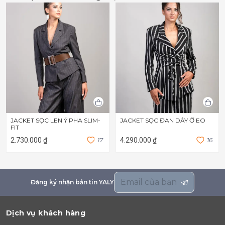
JACKET SỌC LEN Ý PHA SLIM-
JACKET SỌC ĐAN DÂY Ở EO
FIT
2.730.000 ₫
1
7
4.290.000 ₫
1
6
Đăng ký nhận bản tin YALY
Dịch vụ khách hàng