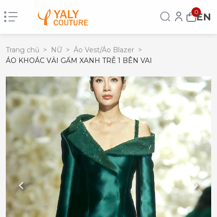
0
EN
Trang chủ
>
NỮ
>
Áo Vest/Áo Blazer
>
ÁO KHOÁC VẢI GẤM XANH TRỄ 1 BÊN VAI